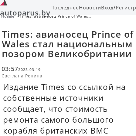
Последнее
Новости
Вход
/
Регист
autoparus.by
Новые
Times: авианосец Prince of Wales
стал национальным позором
Великобритании
Times: авианосец Prince of
Wales стал национальным
позором Великобритании
03:57
2023-03-19
Светлана Репина
Издание Times со ссылкой на
собственные источники
сообщает, что стоимость
ремонта самого большого
корабля британских ВМС