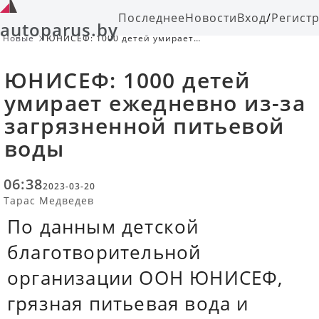
Последнее
Новости
Вход
/
Регист
autoparus.by
Новые
ЮНИСЕФ: 1000 детей умирает
ежедневно из-за загрязненной
питьевой воды
ЮНИСЕФ: 1000 детей
умирает ежедневно из-за
загрязненной питьевой
воды
06:38
2023-03-20
Тарас Медведев
По данным детской
благотворительной
организации ООН ЮНИСЕФ,
грязная питьевая вода и