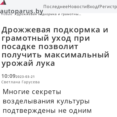
Последнее
Новости
Вход
/
Регист
autoparus.by
Новые
Дрожжевая подкормка и грамотный
уход при посадке позволит
получить максимальный урожай
Дрожжевая подкормка и
лука
грамотный уход при
посадке позволит
получить максимальный
урожай лука
10:09
2023-03-21
Светлана Гарусева
Многие секреты
возделывания культуры
подтверждены не одним