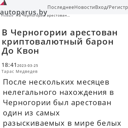
Последнее
Новости
Вход
/
Регист
autoparus.by
Новые
В Черногории арестован
криптовалютный барон До Квон
В Черногории арестован
криптовалютный барон
До Квон
18:41
2023-03-25
Тарас Медведев
После нескольких месяцев
нелегального нахождения в
Черногории был арестован
один из самых
разыскиваемых в мире белых