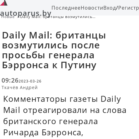
Последнее
Новости
Вход
/
Регист
autoparus.by
Новые
Daily Mail: британцы возмутились
после просьбы генерала Бэрронса к
Путину
Daily Mail: британцы
возмутились после
просьбы генерала
Бэрронса к Путину
09:26
2023-03-26
Ткачёв Андрей
Комментаторы газеты Daily
Mail отреагировали на слова
британского генерала
Ричарда Бэрронса,