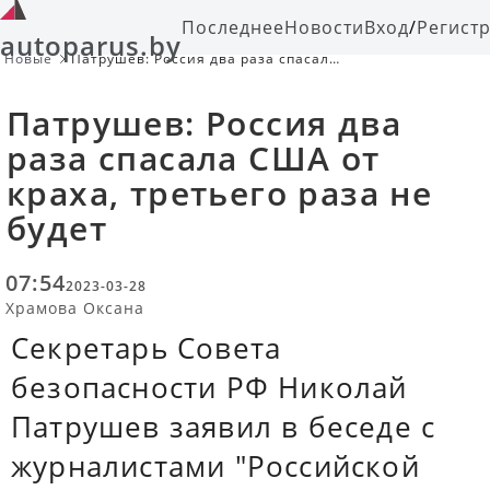
Последнее
Новости
Вход
/
Регист
autoparus.by
Новые
Патрушев: Россия два раза спасала
США от краха, третьего раза не
будет
Патрушев: Россия два
раза спасала США от
краха, третьего раза не
будет
07:54
2023-03-28
Храмова Оксана
Секретарь Совета
безопасности РФ Николай
Патрушев заявил в беседе с
журналистами "Российской