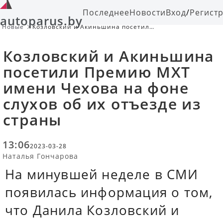
Последнее
Новости
Вход
/
Регист
autoparus.by
Новые
Козловский и Акиньшина посетили
Премию МХТ имени Чехова на фоне
слухов об их отъезде из страны
Козловский и Акиньшина
посетили Премию МХТ
имени Чехова на фоне
слухов об их отъезде из
страны
13:06
2023-03-28
Наталья Гончарова
На минувшей неделе в СМИ
появилась информация о том,
что Данила Козловский и