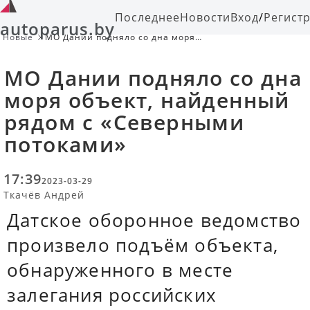
Последнее
Новости
Вход
/
Регист
autoparus.by
Новые
МО Дании подняло со дна моря
объект, найденный рядом с
«Северными потоками»
МО Дании подняло со дна
моря объект, найденный
рядом с «Северными
потоками»
17:39
2023-03-29
Ткачёв Андрей
Датское оборонное ведомство
произвело подъём объекта,
обнаруженного в месте
залегания российских