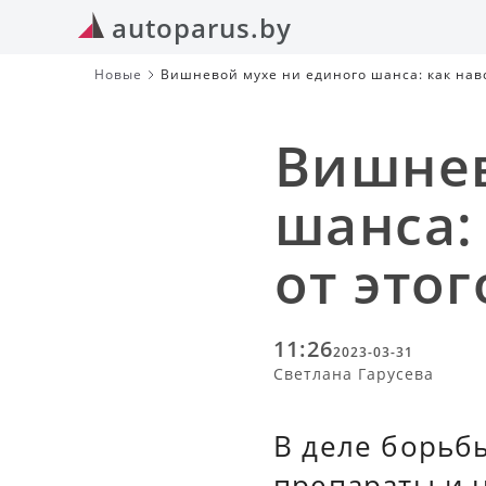
autoparus.by
Новые
Вишневой мухе ни единого шанса: как навс
Вишнев
шанса:
от это
11:26
2023-03-31
Светлана Гарусева
В деле борьб
препараты и 