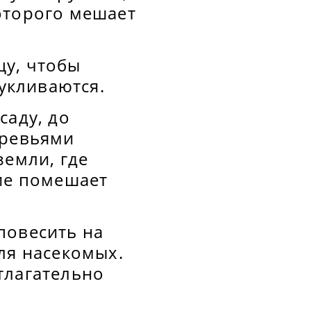
оторого мешает
цу, чтобы
кукливаются.
саду, до
еревьями
земли, где
тие помешает
повесить на
ля насекомых.
тлагательно