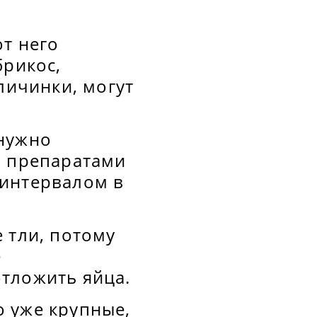
т него
брикос,
личинки, могут
 нужно
и препаратами
 интервалом в
 тли, потому
е
тложить яйца.
 уже крупные,