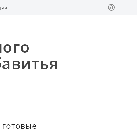
ция
ного
бавитья
 готовые