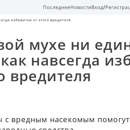
Последнее
Новости
Вход
/
Регистра
егда избавитья от этого вредителя
ой мухе ни еди
 как навсегда из
го вредителя
ы с вредным насекомым помогут
народные средства.