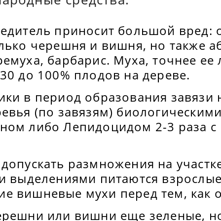
едитель приносит большой вред: о
лько черешня и вишня, но также а
емуха, барбарис. Муха, точнее ее 
30 до 100% плодов на дереве.
ики в период образования завязи
ревья (по завязям) биологическим
ном либо Лепидоцидом 2-3 раза с
допускать размножения на участке
ми выделениями питаются взрослы
е вишневые мухи перед тем, как о
ерешни или вишни еще зеленые, но