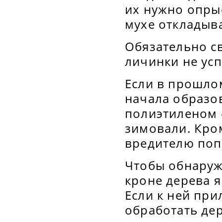
их нужно опры
мухе откладыва
Обязательно с
личинки не усп
Если в прошлом
начала образов
полиэтиленом -
зимовали. Кро
вредителю поп
Чтобы обнаруж
кроне дерева я
Если к ней пр
обработать де