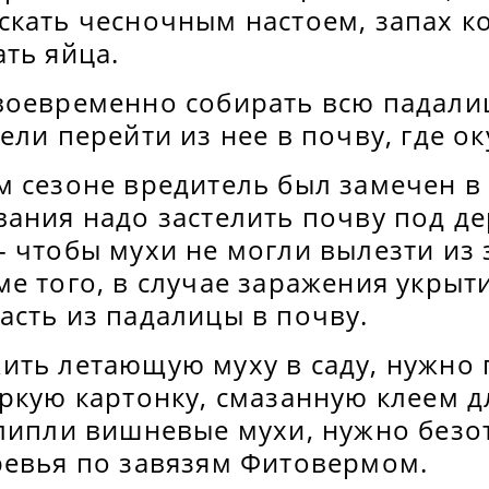
скать чесночным настоем, запах к
ть яйца.
воевременно собирать всю падали
ели перейти из нее в почву, где о
 сезоне вредитель был замечен в 
ания надо застелить поч­ву под д
 чтобы мухи не могли вылезти из 
ме того, в случае заражения укры
асть из падалицы в почву.
ить летающую муху в саду, нужно 
ркую картонку, смазанную клеем д
илипли вишневые мухи, нужно безо
ревья по завязям Фитовермом.