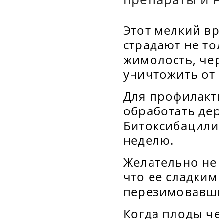
Этот мелкий вр
страдают не то
жимолость, чер
уничтожить от 
Для профилакт
обработать де
Битоксибацили
неделю.
Желательно не 
что ее сладки
перезимовавши
Когда плоды ч