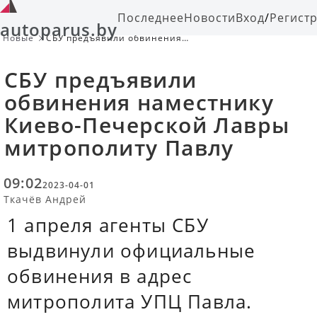
Последнее
Новости
Вход
/
Регист
autoparus.by
Новые
СБУ предъявили обвинения
наместнику Киево-Печерской
Лавры митрополиту Павлу
СБУ предъявили
обвинения наместнику
Киево-Печерской Лавры
митрополиту Павлу
09:02
2023-04-01
Ткачёв Андрей
1 апреля агенты СБУ
выдвинули официальные
обвинения в адрес
митрополита УПЦ Павла.