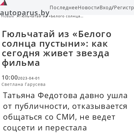
Последнее
Новости
Вход
/
Регист
autoparus.by
Новые
Гюльчатай из «Белого солнца
пустыни»: как сегодня живет звезда
фильма
Гюльчатай из «Белого
солнца пустыни»: как
сегодня живет звезда
фильма
10:00
2023-04-01
Светлана Гарусева
Татьяна Федотова давно ушла
от публичности, отказывается
общаться со СМИ, не ведет
соцсети и перестала