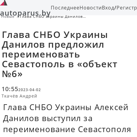
Последнее
Новости
Вход
/
Регист
autoparus.by
Новые
Глава СНБО Украины Данилов
предложил переименовать
Севастополь в «объект №6»
Глава СНБО Украины
Данилов предложил
переименовать
Севастополь в «объект
№6»
10:55
2023-04-02
Ткачёв Андрей
Глава СНБО Украины Алексей
Данилов выступил за
переименование Севастополя