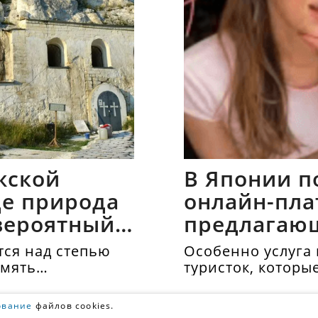
жской
В Японии п
где природа
онлайн-пла
вероятный
предлагаю
напрокат
ся над степью
Особенно услуга 
амять
туристок, которы
осматривать дос
одиночестве. Аре
ование
файлов cookies.
40 долларов в час