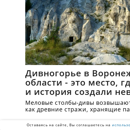
Дивногорье в Вороне
области - это место, 
и история создали не
синтез
Меловые столбы-дивы возвышают
как древние стражи, хранящие п
тысячелетий.
Оставаясь на сайте, Вы соглашаетесь на
использ