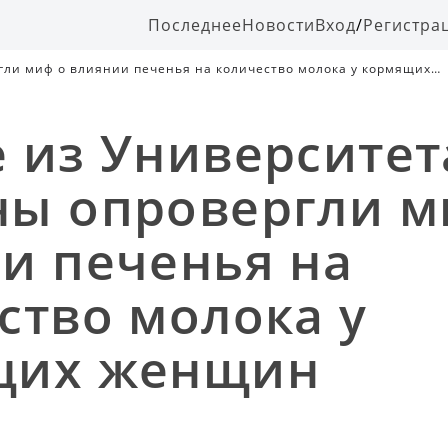
Последнее
Новости
Вход
/
Регистра
ли миф о влиянии печенья на количество молока у кормящих
 из Университет
ы опровергли м
и печенья на
ство молока у
щих женщин