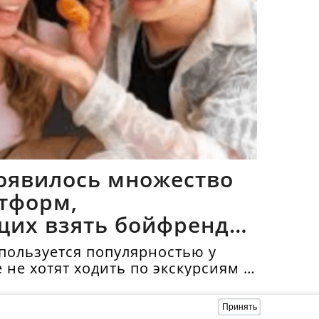
оявилось множество
тформ,
щих взять бойфрендов
пользуется популярностью у
е не хотят ходить по экскурсиям и
топримечательности в
нда бойфренда стоит в среднем
Принять
.