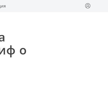
ция
а
иф о