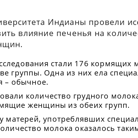
иверситета Индианы провели ис
вить влияние печенья на количе
нщин.
сследования стали 176 кормящих 
ве группы. Одна из них ела специ
я – обычное.
овали количество грудного молока
мящие женщины из обеих групп.
 у матерей, употреблявших специа
количество молока оказалось таким