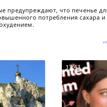
ые предупреждают, что печенье дл
овышенного потребления сахара и 
похудением.
Vi
17:43