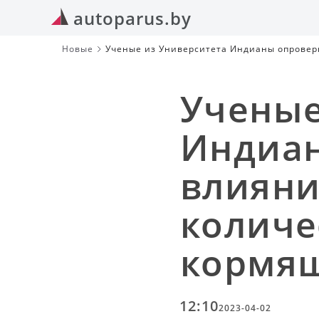
autoparus.by
Новые
Ученые из Университета Индианы опроверг
женщин
Ученые
Индиан
влияни
количе
кормя
12:10
2023-04-02