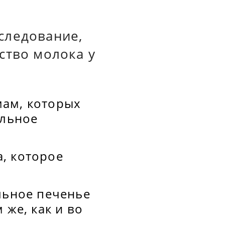
следование,
ство молока у
мам, которых
альное
, которое
льное печенье
 же, как и во