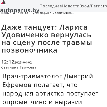
Последнее
Новости
Вход
/
Регист
autoparus.by
Новые
Даже танцует: Лариса Удовиченко
вернулась на сцену после травмы
позвоночника
Даже танцует: Лариса
Удовиченко вернулась
на сцену после травмы
позвоночника
12:12
2023-04-02
Светлана Гарусева
Врач-травматолог Дмитрий
Ефремов полагает, что
народная артистка поступает
опрометчиво и выразил