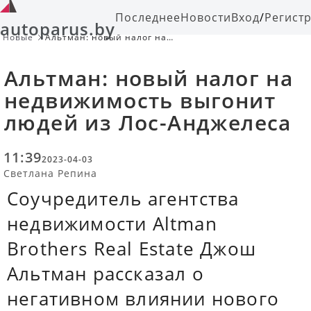
Последнее
Новости
Вход
/
Регист
autoparus.by
Новые
Альтман: новый налог на
недвижимость выгонит людей из
Лос-Анджелеса
Альтман: новый налог на
недвижимость выгонит
людей из Лос-Анджелеса
11:39
2023-04-03
Светлана Репина
Соучредитель агентства
недвижимости Altman
Brothers Real Estate Джош
Альтман рассказал о
негативном влиянии нового