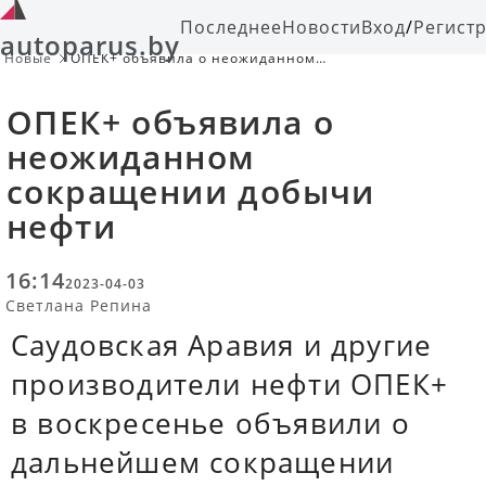
Последнее
Новости
Вход
/
Регист
autoparus.by
Новые
ОПЕК+ объявила о неожиданном
сокращении добычи нефти
ОПЕК+ объявила о
неожиданном
сокращении добычи
нефти
16:14
2023-04-03
Светлана Репина
Саудовская Аравия и другие
производители нефти ОПЕК+
в воскресенье объявили о
дальнейшем сокращении