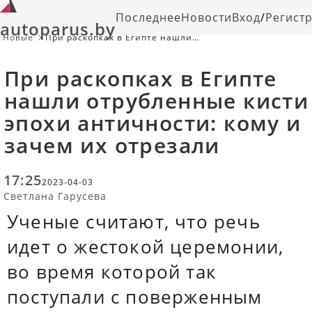
Последнее
Новости
Вход
/
Регист
autoparus.by
Новые
При раскопках в Египте нашли
отрубленные кисти эпохи
античности: кому и зачем их
При раскопках в Египте
отрезали
нашли отрубленные кисти
эпохи античности: кому и
зачем их отрезали
17:25
2023-04-03
Светлана Гарусева
Ученые считают, что речь
идет о жестокой церемонии,
во время которой так
поступали с поверженным