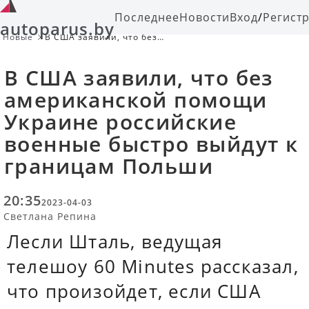
Последнее
Новости
Вход
/
Регист
autoparus.by
Новые
В США заявили, что без
американской помощи Украине
российские военные быстро выйдут
В США заявили, что без
к границам Польши
американской помощи
Украине российские
военные быстро выйдут к
границам Польши
20:35
2023-04-03
Светлана Репина
Лесли Шталь, ведущая
телешоу 60 Minutes рассказал,
что произойдет, если США