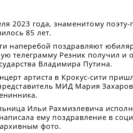
еля 2023 года, знаменитому поэту
илось 85 лет.
еги наперебой поздравляют юбиляр
ую телеграмму Резник получил и о
осударства Владимира Путина.
нцерт артиста в Крокус-сити приш
редставитель МИД Мария Захаров
енинника.
льница Ильи Рахмиэлевича испол
написала ему поздравление в соци
 архивным фото.