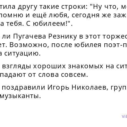
тила другу такие строки: "Ну что, м
 помню и ещё любя, сегодня же заж
а тебя. С юбилеем!".
 ли Пугачева Резнику в этот торже
т. Возможно, после юбилея поэт-
а ситуацию.
 взгляды хороших знакомых на си
падают от слова совсем.
 поздравили Игорь Николаев, груп
 музыканты.
Vi