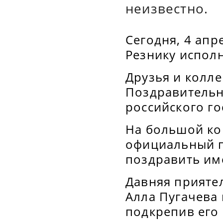
неизвестно.
Сегодня, 4 апр
Резнику исполн
Друзья и колл
Поздравительн
российского г
На большой ко
официальный п
поздравить им
Давняя прияте
Алла Пугачева 
подкрепив его