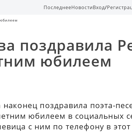
Последнее
Новости
Вход
/
Регистра
 юбилеем
ва поздравила Р
етним юбилеем
а наконец поздравила поэта-пе
летним юбилеем в социальных с
евица с ним по телефону в этот