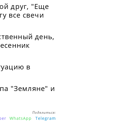
ой друг, "Еще
гу все свечи
ственный день,
песенник
туацию в
па "Земляне" и
Поделиться:
ber
WhatsApp
Telegram