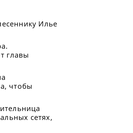
-песеннику Илье
а.
т главы
ла
а, чтобы
нительница
альных сетях,