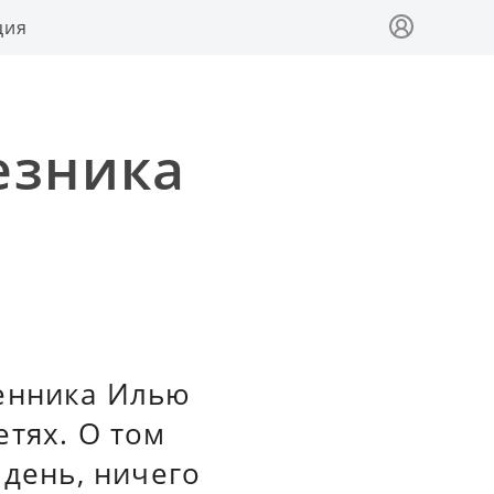
ция
езника
сенника Илью
етях. О том
 день, ничего