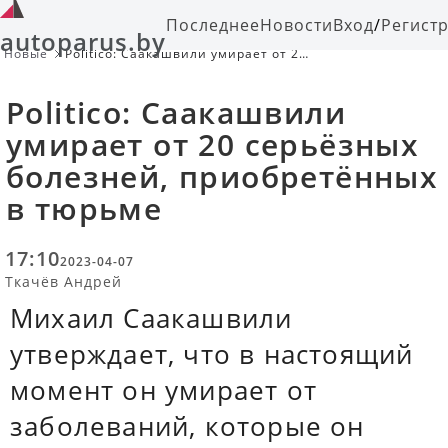
Последнее
Новости
Вход
/
Регист
autoparus.by
Новые
Politico: Саакашвили умирает от 20
серьёзных болезней,
приобретённых в тюрьме
Politico: Саакашвили
умирает от 20 серьёзных
болезней, приобретённых
в тюрьме
17:10
2023-04-07
Ткачёв Андрей
Михаил Саакашвили
утверждает, что в настоящий
момент он умирает от
заболеваний, которые он