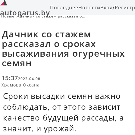
Последнее
Новости
Вход
/
Регист
autoparus.by
Новые
Дачник со стажем рассказал о
сроках высаживания огуречных
семян
Дачник со стажем
рассказал о сроках
высаживания огуречных
семян
15:37
2023-04-08
Храмова Оксана
Сроки высадки семян важно
соблюдать, от этого зависит
качество будущей рассады, а
значит, и урожай.