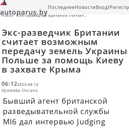
Последнее
Новости
Вход
/
Регист
autoparus.by
Новые
Экс-разведчик Британии считает
возможным передачу земель
Украины Польше за помощь Киеву в
Экс-разведчик Британии
захвате Крыма
считает возможным
передачу земель Украины
Польше за помощь Киеву
в захвате Крыма
06:12
2023-04-12
Храмова Оксана
Бывший агент британской
разведывательной службы
MI6 дал интервью Judging