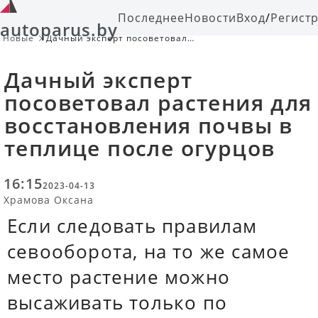
Последнее
Новости
Вход
/
Регист
autoparus.by
Новые
Дачный эксперт посоветовал
растения для восстановления
почвы в теплице после огурцов
Дачный эксперт
посоветовал растения для
восстановления почвы в
теплице после огурцов
16:15
2023-04-13
Храмова Оксана
Если следовать правилам
севооборота, на то же самое
место растение можно
высаживать только по