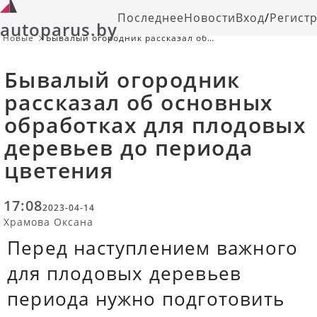
Последнее
Новости
Вход
/
Регист
autoparus.by
Новые
Бывалый огородник рассказал об
основных обработках для плодовых
деревьев до периода цветения
Бывалый огородник
рассказал об основных
обработках для плодовых
деревьев до периода
цветения
17:08
2023-04-14
Храмова Оксана
Перед наступлением важного
для плодовых деревьев
периода нужно подготовить