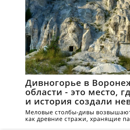
Дивногорье в Вороне
области - это место, 
и история создали не
синтез
Меловые столбы-дивы возвышают
как древние стражи, хранящие п
тысячелетий.