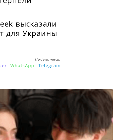
терпели
eek высказали
ет для Украины
Поделиться:
ber
WhatsApp
Telegram