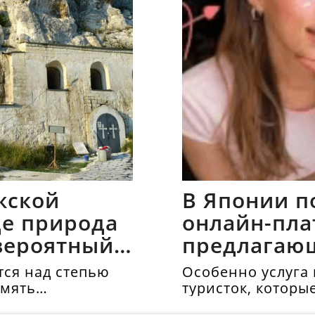
жской
В Японии п
где природа
онлайн-пла
вероятный
предлагаю
напрокат
ся над степью
Особенно услуга 
амять
туристок, которы
осматривать дос