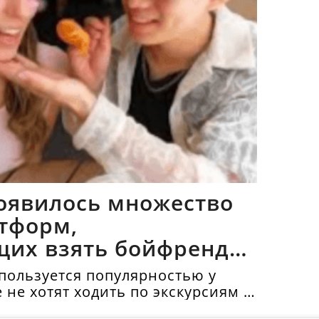
оявилось множество
тформ,
щих взять бойфрендов
пользуется популярностью у
е не хотят ходить по экскурсиям и
топримечательности в