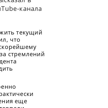
uTube-канала
ежить текущий
ил, что
 скорейшему
-за стремлений
дента
дить
ренно
рактически
вения еще