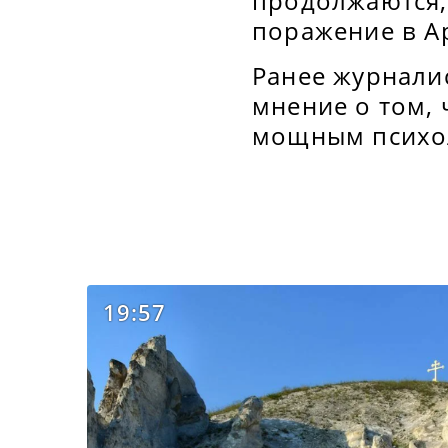
продолжаются,
поражение в А
Ранее журнали
мнение о том, 
мощным психо
19:57