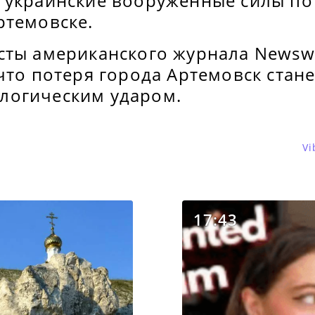
 украинские вооруженные силы по
ртемовске.
сты американского журнала Newsw
что потеря города Артемовск стан
логическим ударом.
Vi
17:43