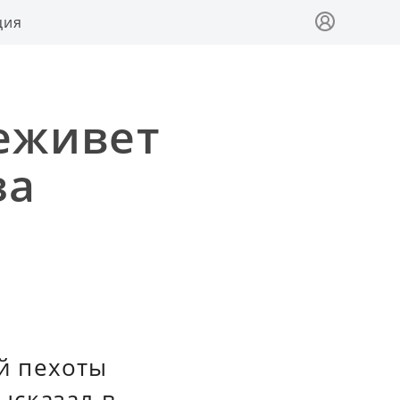
ция
реживет
за
й пехоты
ысказал в