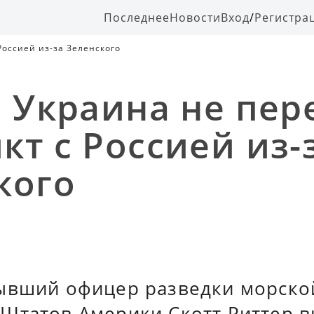
Последнее
Новости
Вход
/
Регистра
Россией из-за Зеленского
: Украина не пе
кт с Россией из-
кого
ывший офицер разведки морско
Штатов Америки Скотт Риттер в