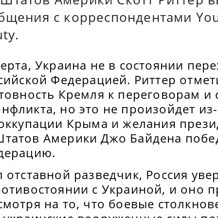
общения с корреспондентами Yo
uty.
ерта, Украина не в состоянии пер
сийской Федерацией. Риттер отмет
отовность Кремля к переговорам и
нфликта, но это не произойдет из
 оккупации Крыма и желания прези
татов Америки Джо Байдена побе
дерацию.
 отставной разведчик, Россия уве
отивостоянии с Украиной, и оно п
смотря на то, что боевые столкно