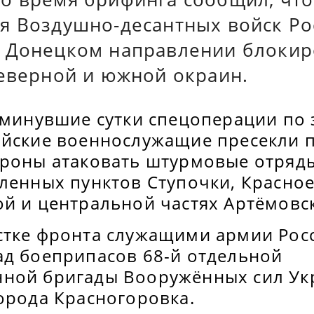
я Воздушно-десантных войск Ро
 Донецком направлении блокир
северной и южной окраин.
а минувшие сутки спецоперации по
ийские военнослужащие пресекли 
ороны атаковать штурмовые отряд
ленных пунктов Ступочки, Красное 
й и центральной частях Артёмовск
стке фронта служащими армии Рос
ад боеприпасов 68-й отдельной
ной бригады Вооружённых сил Ук
орода Красногоровка.