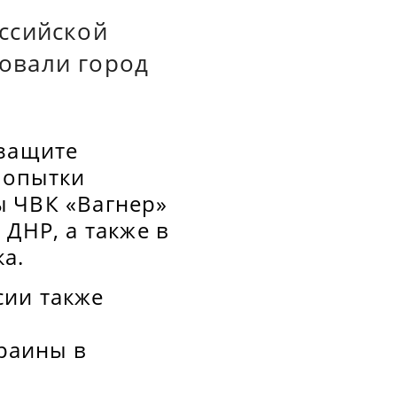
ссийской
овали город
 защите
попытки
ы ЧВК «Вагнер»
ДНР, а также в
а.
сии также
раины в