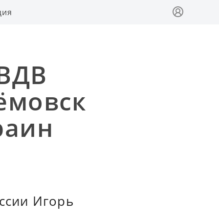
ция
 ВДВ
ёмовск
раин
ссии Игорь