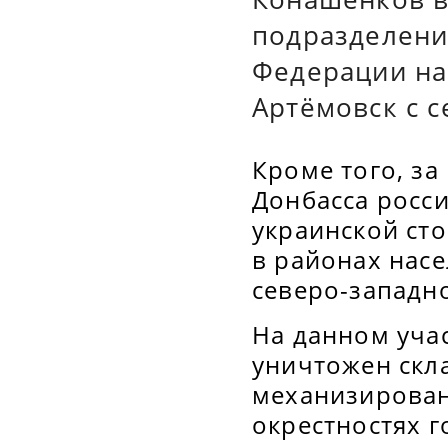
подразделени
Федерации на
Артёмовск с 
Кроме того, з
Донбасса росс
украинской ст
в районах насе
северо-западно
На данном уча
уничтожен скл
механизирован
окрестностях г