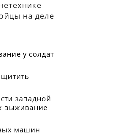
нетехнике
ойцы на деле
ание у солдат
ащитить
ости западной
ях выживание
евых машин