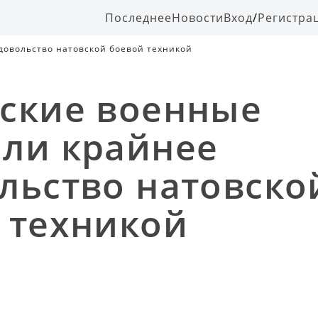
Последнее
Новости
Вход
/
Регистра
довольство натовской боевой техникой
ские военные
ли крайнее
льство натовско
 техникой