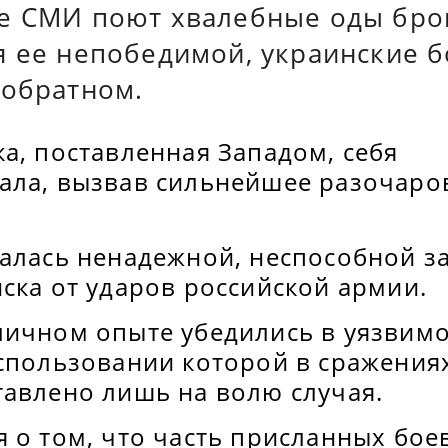
е СМИ поют хвалебные оды бро
я ее непобедимой, украинские б
 обратном.
а, поставленная Западом, себя
ала, вызвав сильнейшее разочаров
залась ненадежной, неспособной з
ска от ударов российской армии.
личном опыте убедились в уязвим
использовании которой в сражени
тавлено лишь на волю случая.
я о том, что часть присланных бо