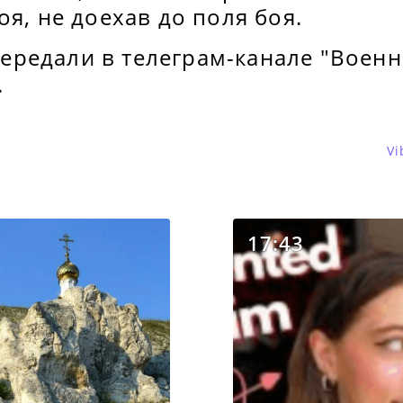
оя, не доехав до поля боя.
редали в телеграм-канале "Воен
.
Vi
17:43