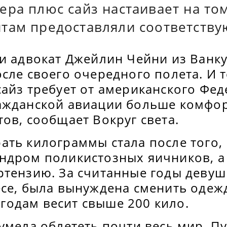
ра плюс сайз настаивает на то
там предоставляли соответству
 и адвокат Джейлин Чейни из Ванк
сле своего очередного полета. И 
сайз требует от американского Фе
ажданской авиации больше комфор
ов, сообщает Вокруг света.
ть килограммы стала после того, 
ндром поликистозных яичников, а
ртензию. За считанные годы девуш
есе, была вынуждена сменить одеж
6 годам весит свыше 200 кило.
умела облететь почти весь мир. П