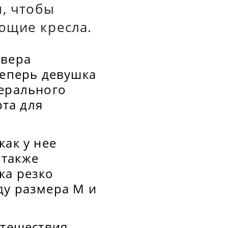
м, чтобы
ющие кресла.
увера
теперь девушка
дерального
та для
как у нее
 также
ка резко
ду размера M и
утешествия