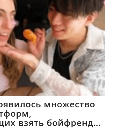
оявилось множество
тформ,
щих взять бойфрендов