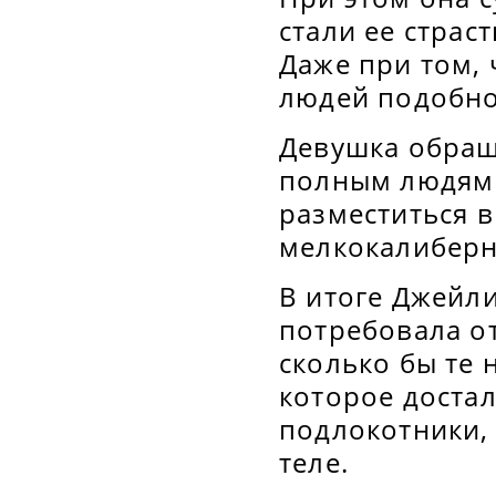
стали ее страс
Даже при том, 
людей подобно
Девушка обраща
полным людям 
разместиться в
мелкокалиберно
В итоге Джейл
потребовала от
сколько бы те н
которое достал
подлокотники,
теле.