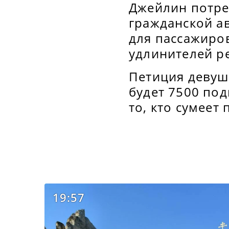
Джейлин потре
гражданской а
для пассажиро
удлинителей р
Петиция девуш
будет 7500 под
то, кто сумеет
19:57