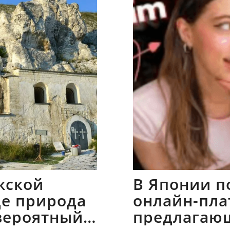
жской
В Японии п
где природа
онлайн-пла
вероятный
предлагаю