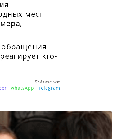
ия
одных мест
змера,
у обращения
треагирует кто-
Поделиться:
ber
WhatsApp
Telegram