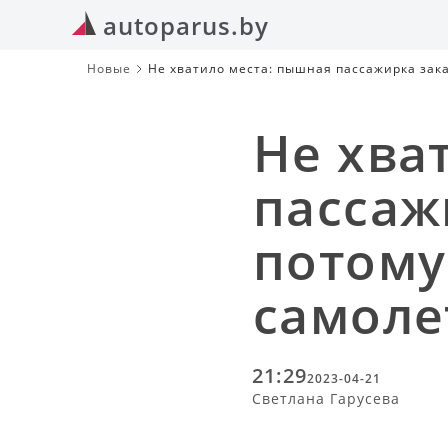
autoparus.by
Новые
Не хватило места: пышная пассажирка зака
Не хва
пассаж
потому
самоле
21:29
2023-04-21
Светлана Гарусева