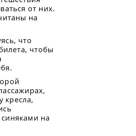
ваться от них.
считаны на
ясь, что
билета, чтобы
а
бя.
торой
пассажирах,
у кресла,
ись
 синяками на