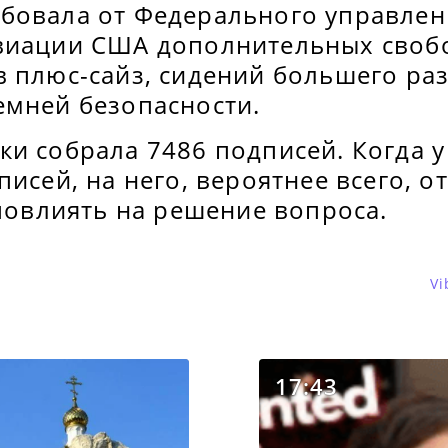
бовала от Федерального управлен
виации США дополнительных своб
в плюс-сайз, сидений большего ра
емней безопасности.
ки собрала 7486 подписей. Когда 
писей, на него, вероятнее всего, о
 повлиять на решение вопроса.
Vi
17:43