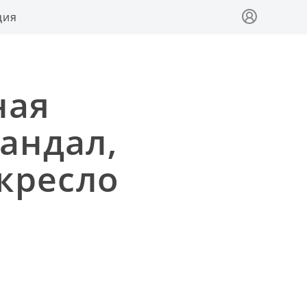
ция
ная
андал,
 кресло