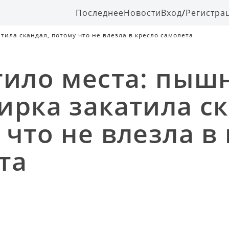
Последнее
Новости
Вход
/
Регистра
тила скандал, потому что не влезла в кресло самолета
тило места: пыш
ирка закатила ск
 что не влезла в
та