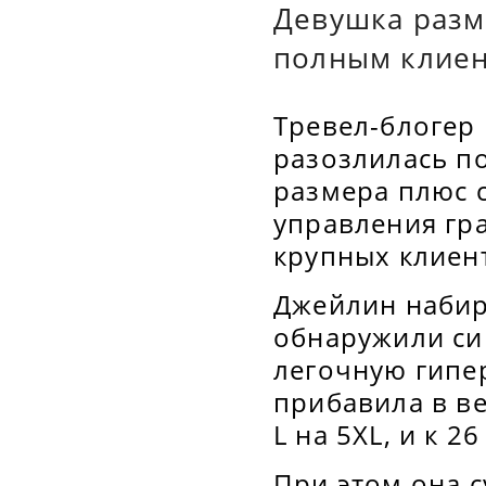
Девушка разме
полным клиен
Тревел-блогер
разозлилась по
размера плюс 
управления гр
крупных клиент
Джейлин набира
обнаружили си
легочную гипе
прибавила в в
L на 5XL, и к 2
При этом она с