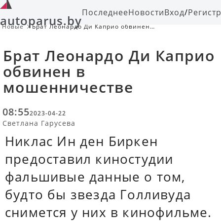
Последнее
Новости
Вход
/
Регист
autoparus.by
Новые
Брат Леонардо Ди Каприо обвинен
в мошенничестве
Брат Леонардо Ди Каприо
обвинен в
мошенничестве
08:55
2023-04-22
Светлана Гарусева
Никлас Ин ден Биркен
предоставил киностудии
фальшивые данные о том,
будто бы звезда Голливуда
снимется у них в кинофильме.