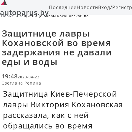
Последнее
Новости
Вход
/
Регист
autoparus.by
Новые
Защитнице лавры Кохановской во
время задержания не давали еды и
воды
Защитнице лавры
Кохановской во время
задержания не давали
еды и воды
19:48
2023-04-22
Светлана Репина
Защитница Киев-Печерской
лавры Виктория Кохановская
рассказала, как с ней
обращались во время