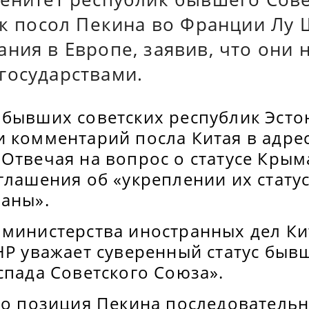
как посол Пекина во Франции Лу
ния в Европе, заявив, что они 
государствами.
 бывших советских республик Эсто
и комментарий посла Китая в адре
Отвечая на вопрос о статусе Крыма
глашения об «укреплении их статус
раны».
 министерства иностранных дел К
НР уважает суверенный статус быв
спада Советского Союза».
то позиция Пекина последовательна