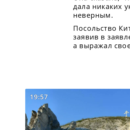
дала никаких у
неверным.
Посольство Ки
заявив в заявл
а выражал сво
19:57