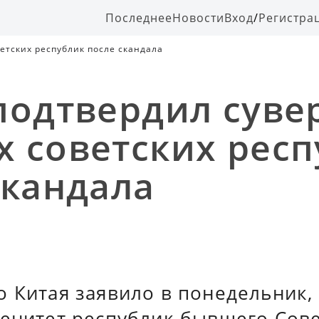
Последнее
Новости
Вход
/
Регистра
етских республик после скандала
подтвердил суве
 советских респ
скандала
 Китая заявило в понедельник,
ренитет республик бывшего Сов