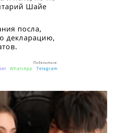
ентарий Шайе
ния посла,
ую декларацию,
атов.
Поделиться:
ber
WhatsApp
Telegram