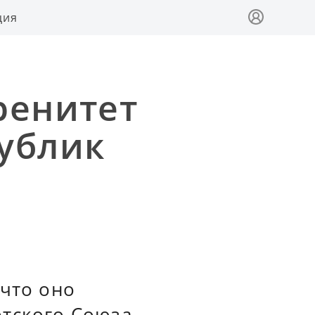
ция
ренитет
ублик
 что оно
етского Союза