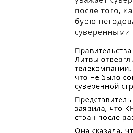
после того, 
бурю негодова
суверенными 
Правительства
Литвы отвергл
телекомпании. 
что не было со
суверенной ст
Представитель
заявила, что К
стран после ра
Она сказала, ч