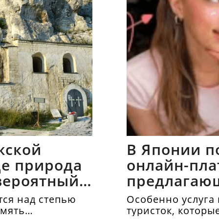
жской
В Японии п
где природа
онлайн-пла
вероятный
предлагаю
напрокат
ся над степью
Особенно услуга 
амять
туристок, которы