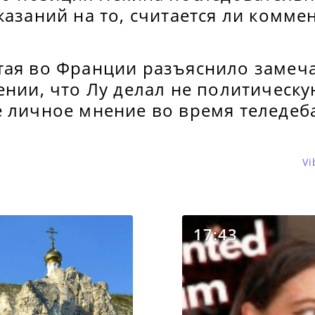
казаний на то, считается ли комм
тая во Франции разъяснило замеча
ении, что Лу делал не политическ
е личное мнение во время теледеб
Vi
17:43