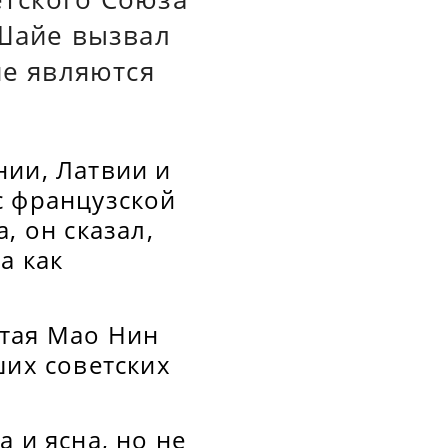
 Шайе вызвал
не являются
нии, Латвии и
с французской
, он сказал,
а как
итая Мао Нин
ших советских
 и ясна, но не