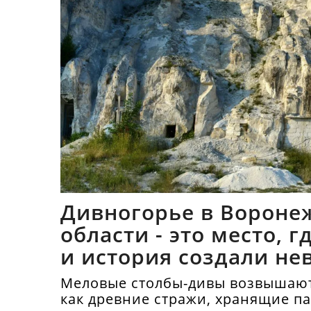
Дивногорье в Вороне
области - это место, 
и история создали не
синтез
Меловые столбы-дивы возвышают
как древние стражи, хранящие п