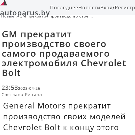
Последнее
Новости
Вход
/
Регист
autoparus.by
Новые
GM прекратит производство своего
самого продаваемого
электромобиля Chevrolet Bolt
GM прекратит
производство своего
самого продаваемого
электромобиля Chevrolet
Bolt
23:53
2023-04-26
Светлана Репина
General Motors прекратит
производство своих моделей
Chevrolet Bolt к концу этого