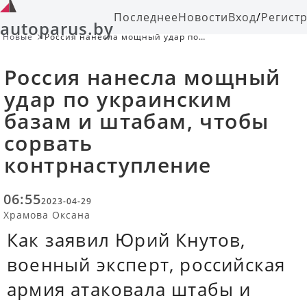
Последнее
Новости
Вход
/
Регист
autoparus.by
Новые
Россия нанесла мощный удар по
украинским базам и штабам, чтобы
сорвать контрнаступление
Россия нанесла мощный
удар по украинским
базам и штабам, чтобы
сорвать
контрнаступление
06:55
2023-04-29
Храмова Оксана
Как заявил Юрий Кнутов,
военный эксперт, российская
армия атаковала штабы и