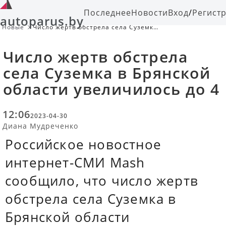
Последнее
Новости
Вход
/
Регист
autoparus.by
Новые
Число жертв обстрела села Суземка
в Брянской области увеличилось до
4
Число жертв обстрела
села Суземка в Брянской
области увеличилось до 4
12:06
2023-04-30
Диана Мудреченко
Российское новостное
интернет-СМИ Mash
сообщило, что число жертв
обстрела села Суземка в
Брянской области