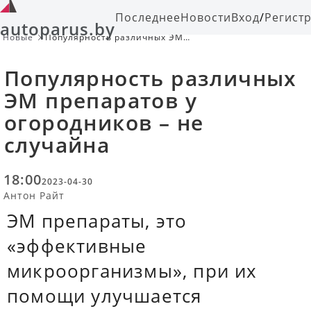
Последнее
Новости
Вход
/
Регист
autoparus.by
Новые
Популярность различных ЭМ
препаратов у огородников – не
случайна
Популярность различных
ЭМ препаратов у
огородников – не
случайна
18:00
2023-04-30
Антон Райт
ЭМ препараты, это
«эффективные
микроорганизмы», при их
помощи улучшается