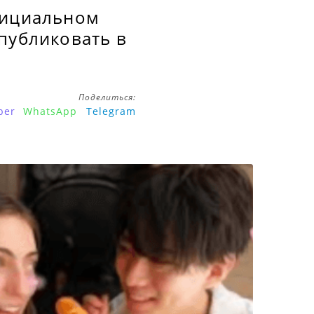
фициальном
публиковать в
Поделиться:
ber
WhatsApp
Telegram