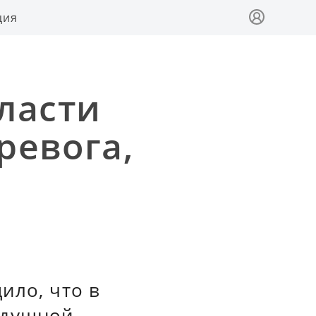
ция
ласти
ревога,
ило, что в
здушной