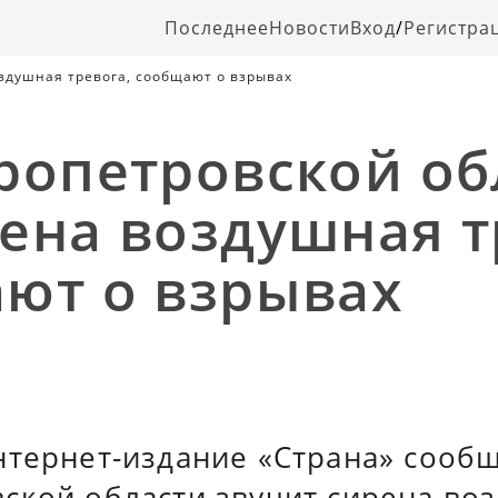
Последнее
Новости
Вход
/
Регистра
здушная тревога, сообщают о взрывах
ропетровской об
ена воздушная т
ют о взрывах
нтернет-издание «Страна» сообщ
ской области звучит сирена во