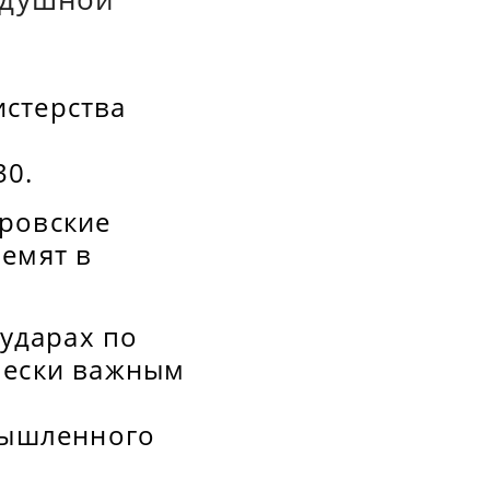
истерства
30.
тровские
ремят в
ударах по
чески важным
мышленного