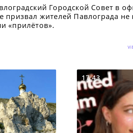
авлоградский Городской Совет в о
е призвал жителей Павлограда не 
ии «прилётов».
Vi
17:43