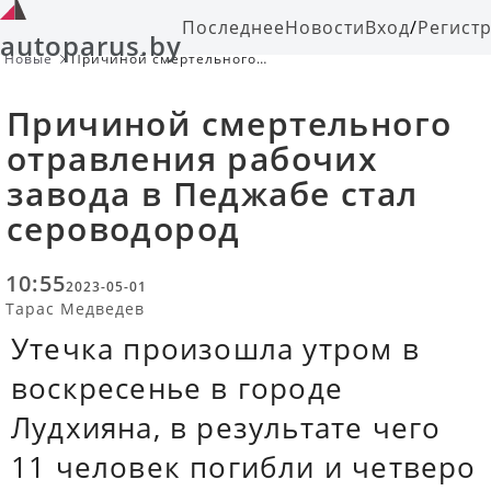
Последнее
Новости
Вход
/
Регист
autoparus.by
Новые
Причиной смертельного
отравления рабочих завода в
Педжабе стал сероводород
Причиной смертельного
отравления рабочих
завода в Педжабе стал
сероводород
10:55
2023-05-01
Тарас Медведев
Утечка произошла утром в
воскресенье в городе
Лудхияна, в результате чего
11 человек погибли и четверо