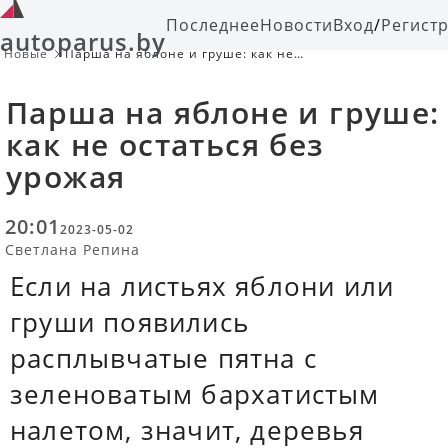
Последнее
Новости
Вход
/
Регист
autoparus.by
Новые
Парша на яблоне и груше: как не
остаться без урожая
Парша на яблоне и груше:
как не остаться без
урожая
20:01
2023-05-02
Светлана Репина
Если на листьях яблони или
груши появились
расплывчатые пятна с
зеленоватым бархатистым
налетом, значит, деревья