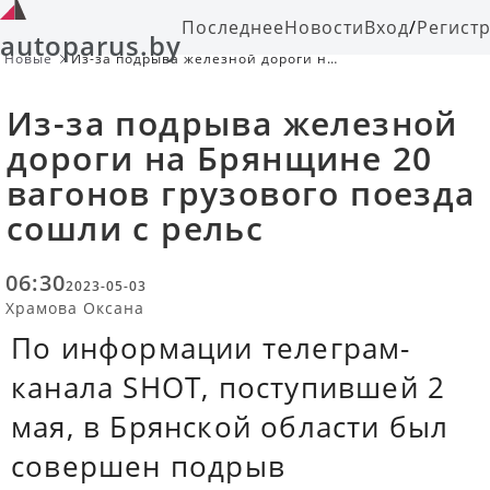
Последнее
Новости
Вход
/
Регист
autoparus.by
Новые
Из-за подрыва железной дороги на
Брянщине 20 вагонов грузового
поезда сошли с рельс
Из-за подрыва железной
дороги на Брянщине 20
вагонов грузового поезда
сошли с рельс
06:30
2023-05-03
Храмова Оксана
По информации телеграм-
канала SHOT, поступившей 2
мая, в Брянской области был
совершен подрыв