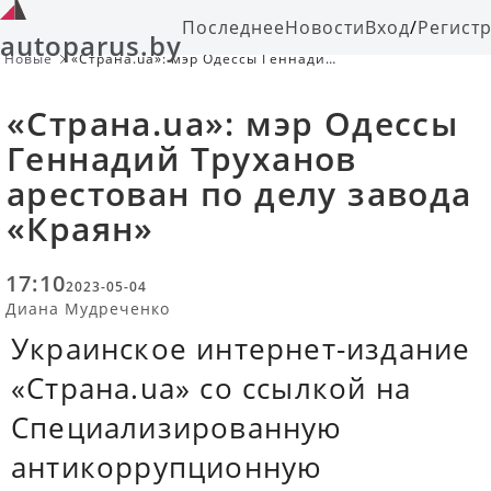
Последнее
Новости
Вход
/
Регист
autoparus.by
Новые
«Страна.ua»: мэр Одессы Геннадий
Труханов арестован по делу завода
«Краян»
«Страна.ua»: мэр Одессы
Геннадий Труханов
арестован по делу завода
«Краян»
17:10
2023-05-04
Диана Мудреченко
Украинское интернет-издание
«Страна.ua» со ссылкой на
Специализированную
антикоррупционную