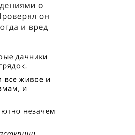
дениями о
Проверял он
ногда и вред
рые дачники
грядок.
м все живое и
змам, и
олютно незачем
астурции,