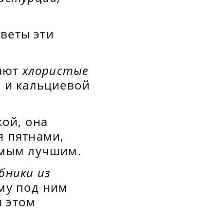
веты эти
тают
хлористые
я и кальциевой
ой, она
я пятнами,
самым лучшим.
бники из
ому под ним
и этом