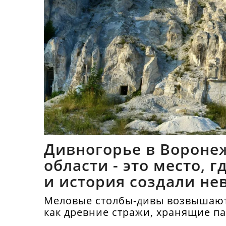
Дивногорье в Вороне
области - это место, 
и история создали не
синтез
Меловые столбы-дивы возвышают
как древние стражи, хранящие п
тысячелетий.