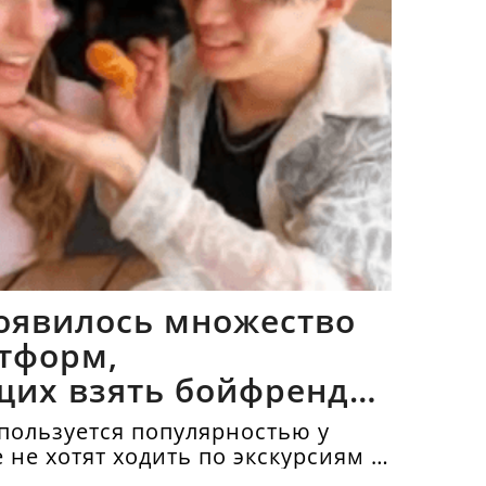
оявилось множество
тформ,
щих взять бойфрендов
пользуется популярностью у
е не хотят ходить по экскурсиям и
топримечательности в