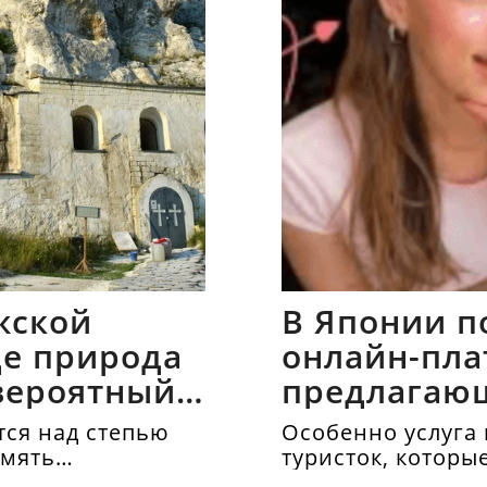
жской
В Японии п
где природа
онлайн-пла
вероятный
предлагаю
напрокат
ся над степью
Особенно услуга 
амять
туристок, которы
осматривать дос