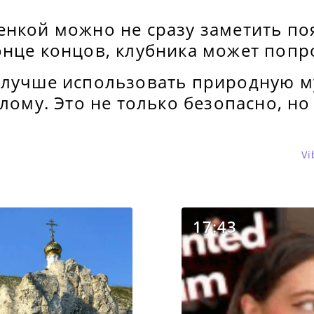
енкой можно не сразу заметить п
нце концов, клубника может попро
 лучше использовать природную му
олому. Это не только безопасно, но
Vi
17:43