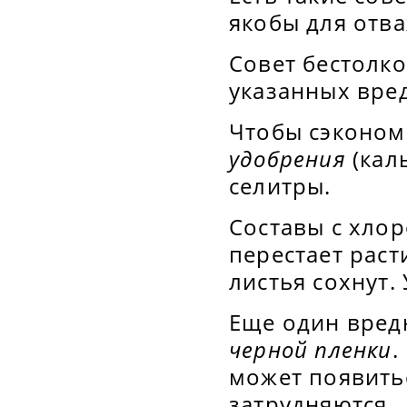
якобы для отва
Совет бестолко
указанных вред
Чтобы сэконом
удобрения
(кал
селитры.
Составы с хло
перестает раст
листья сохнут.
Еще один вред
черной пленки
.
может появить
затрудняются.