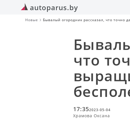
autoparus.by
Новые
Бывалый огородник рассказал, что точно 
вредно
Бывалы
что то
выращи
беспол
17:35
2023-05-04
Храмова Оксана