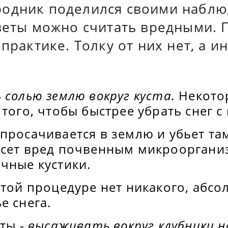
одник поделился своими наблю
оветы можно считать вредными. 
 практике. Толку от них нет, а и
 солью землю вокруг куста.
Некото
 того, чтобы быстрее убрать снег с 
просачивается в землю и убьет та
есет вред почвенным микрооргани
чные кустики.
этой процедуре нет никакого, абс
е снега.
еты -
высаживать вокруг клубники н