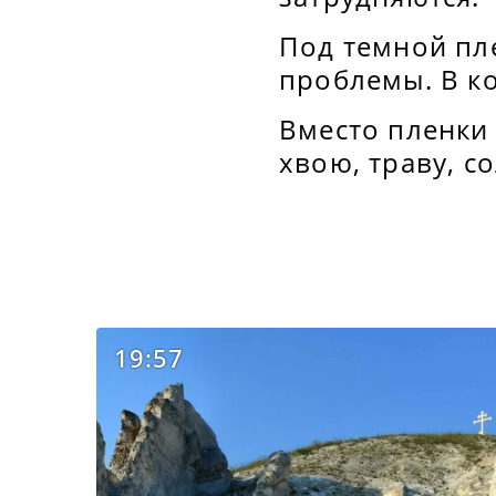
Под темной пл
проблемы. В ко
Вместо пленки
хвою, траву, с
19:57