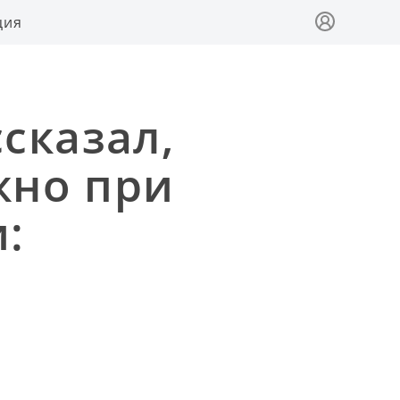
ция
сказал,
жно при
: