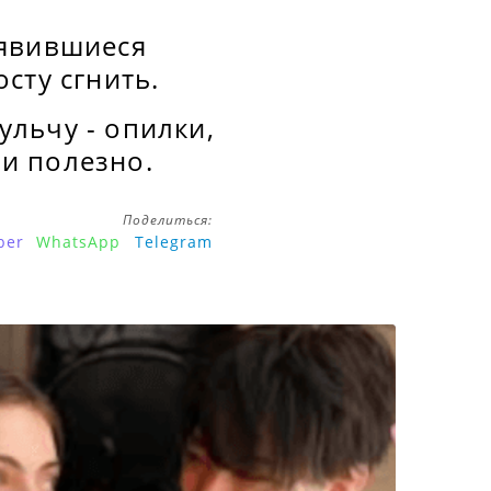
оявившиеся
сту сгнить.
льчу - опилки,
 и полезно.
Поделиться:
ber
WhatsApp
Telegram