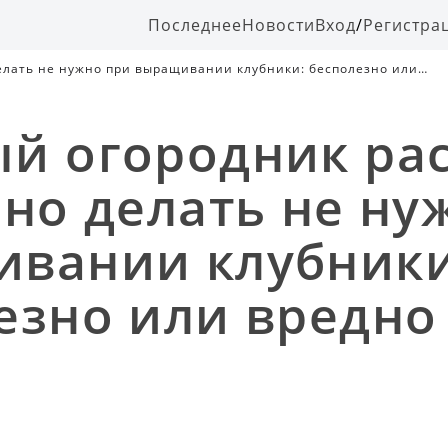
Последнее
Новости
Вход
/
Регистра
делать не нужно при выращивании клубники: бесполезно или
й огородник рас
чно делать не ну
вании клубники
езно или вредно