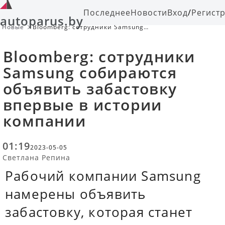
Последнее
Новости
Вход
/
Регист
autoparus.by
Новые
Bloomberg: сотрудники Samsung
собираются объявить забастовку
впервые в истории компании
Bloomberg: сотрудники
Samsung собираются
объявить забастовку
впервые в истории
компании
01:19
2023-05-05
Светлана Репина
Рабочий компании Samsung
намерены объявить
забастовку, которая станет