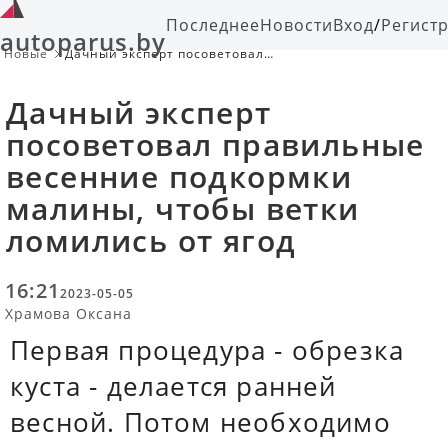
Последнее
Новости
Вход
/
Регист
autoparus.by
Новые
Дачный эксперт посоветовал
правильные весенние подкормки
малины, чтобы ветки ломились от
Дачный эксперт
ягод
посоветовал правильные
весенние подкормки
малины, чтобы ветки
ломились от ягод
16:21
2023-05-05
Храмова Оксана
Первая процедура - обрезка
куста - делается ранней
весной. Потом необходимо