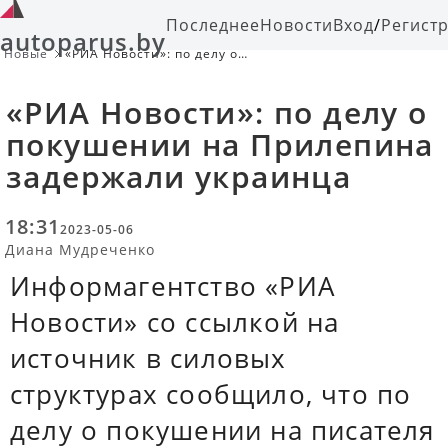
Последнее
Новости
Вход
/
Регист
autoparus.by
Новые
«РИА Новости»: по делу о
покушении на Прилепина
задержали украинца
«РИА Новости»: по делу о
покушении на Прилепина
задержали украинца
18:31
2023-05-06
Диана Мудреченко
Информагентство «РИА
Новости» со ссылкой на
источник в силовых
структурах сообщило, что по
делу о покушении на писателя