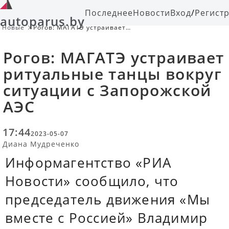
Последнее
Новости
Вход
/
Регист
autoparus.by
Новые
Рогов: МАГАТЭ устраивает
ритуальные танцы вокруг ситуации
с Запорожской АЭС
Рогов: МАГАТЭ устраивает
ритуальные танцы вокруг
ситуации с Запорожской
АЭС
17:44
2023-05-07
Диана Мудреченко
Информагентство «РИА
Новости» сообщило, что
председатель движения «Мы
вместе с Россией» Владимир