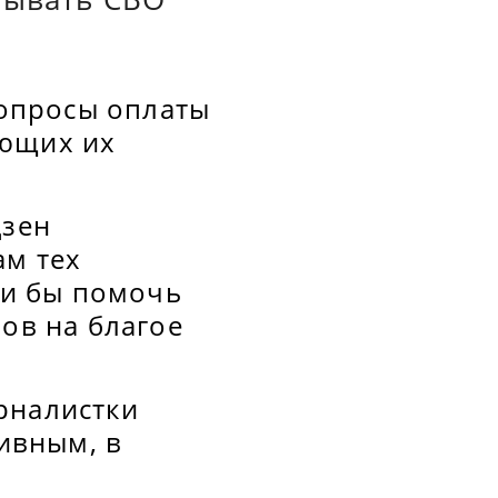
опросы оплаты
ающих их
Дзен
ам тех
ли бы помочь
вов на благое
рналистки
сивным, в