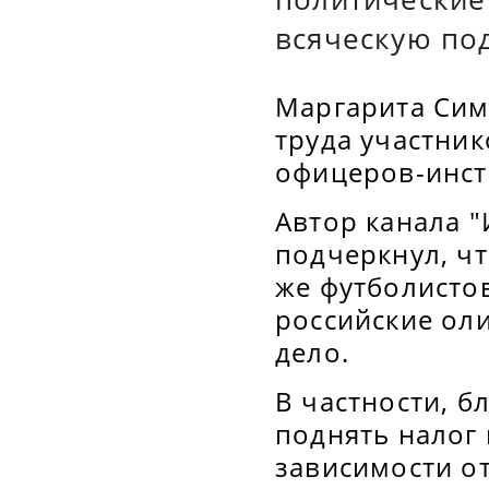
всяческую по
Маргарита Сим
труда участни
офицеров-инст
Автор канала "
подчеркнул, ч
же футболистов
российские оли
дело.
В частности, 
поднять налог 
зависимости о