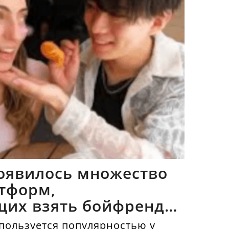
оявилось множество
тформ,
щих взять бойфрендов
пользуется популярностью у