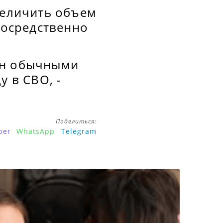
величить объем
посредственно
ян обычными
у в СВО, -
Поделиться:
ber
WhatsApp
Telegram