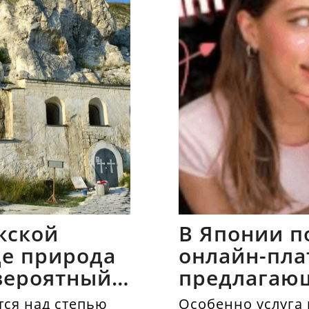
жской
В Японии п
где природа
онлайн-пла
вероятный
предлагаю
напрокат
ся над степью
Особенно услуга 