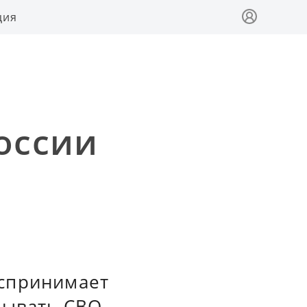
ция
оссии
оспринимает
зывать СВО