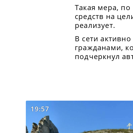
Такая мера, по
средств на цел
реализует.
В сети активн
гражданами, ко
подчеркнул авт
19:57