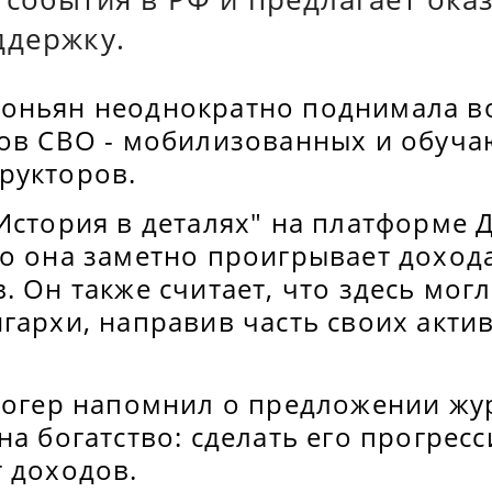
ддержку.
оньян неоднократно поднимала в
ков СВО - мобилизованных и обуч
рукторов.
История в деталях" на платформе 
то она заметно проигрывает доход
. Он также считает, что здесь мог
гархи, направив часть своих акти
блогер напомнил о предложении жу
на богатство: сделать его прогрес
т доходов.