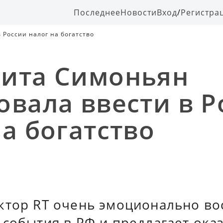
Последнее
Новости
Вход
/
Регистра
 России налог на богатство
ита Симоньян
овала ввести в Р
на богатство
ктор RT очень эмоционально в
 события в РФ и предлагает ока