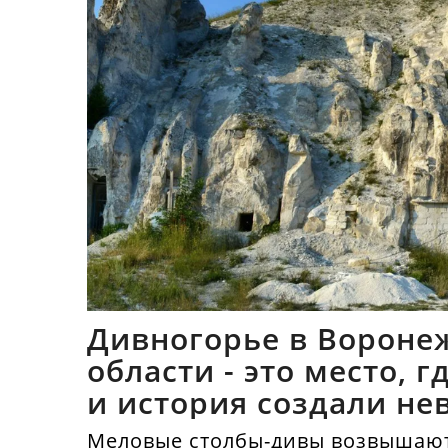
Дивногорье в Вороне
области - это место, 
и история создали не
синтез
Меловые столбы-дивы возвышают