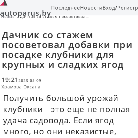
Последнее
Новости
Вход
/
Регист
autoparus.by
Новые
Дачник со стажем посоветовал
добавки при посадке клубники для
крупных и сладких ягод
Дачник со стажем
посоветовал добавки при
посадке клубники для
крупных и сладких ягод
19:21
2023-05-09
Храмова Оксана
Получить большой урожай
клубники - это еще не полная
удача садовода. Если ягод
много, но они неказистые,