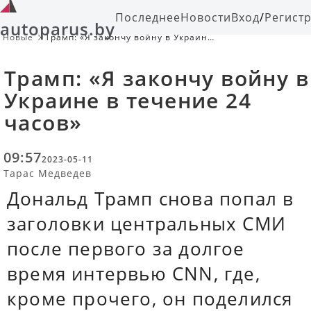
Последнее
Новости
Вход
/
Регист
autoparus.by
Новые
Трамп: «Я закончу войну в Украине
в течение 24 часов»
Трамп: «Я закончу войну в
Украине в течение 24
часов»
09:57
2023-05-11
Тарас Медведев
Дональд Трамп снова попал в
заголовки центральных СМИ
после первого за долгое
время интервью CNN, где,
кроме прочего, он поделился