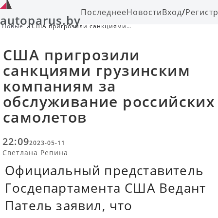
Последнее
Новости
Вход
/
Регист
autoparus.by
Новые
США пригрозили санкциями
грузинским компаниям за
обслуживание российских
США пригрозили
самолетов
санкциями грузинским
компаниям за
обслуживание российских
самолетов
22:09
2023-05-11
Светлана Репина
Официальный представитель
Госдепартамента США Ведант
Патель заявил, что