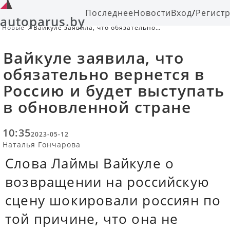
Последнее
Новости
Вход
/
Регист
autoparus.by
Новые
Вайкуле заявила, что обязательно
вернется в Россию и будет
выступать в обновленной стране
Вайкуле заявила, что
обязательно вернется в
Россию и будет выступать
в обновленной стране
10:35
2023-05-12
Наталья Гончарова
Слова Лаймы Вайкуле о
возвращении на российскую
сцену шокировали россиян по
той причине, что она не